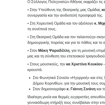
Ο Σύλλογος Πολιχνιατών Αθήνας εκφράζει τις ε
• Στην Υπεύθυνη της Θεατρικής μας Ομάδας
κ
συνεργασία και την ανιδιοτελή προσφορά της.
• Στη Χορευτική Ομάδα και τον αξιόλογο
κ. Μι
τη συνέπειά τους.
• Στη Θεατρική Ομάδα και τον ταλαντούχο σκη
δημιουργικής πορείας και για το πάθος και το
• Στον
Μάκη Ψαραδέλλη
, για τη μουσική επι
μας και τη σύνθεση του επετειακού τραγουδιο
• Στους μουσικούς, την
κα Χριστίνα Κουκίου
–
κρουστά.
Στο Φωνητικό Σύνολο «Ηχορροή» και στις Χ
Δήμου Κορινθίων, για την μουσική τους συ
Στον δημοσιογράφο
κ. Γιάννη Σινάνη
και τ
Ιδιαίτερη μνεία και θερμές ευχαριστίες απευθ
γενναιόδωρη στήριξή τους συνέβαλαν στην επιτ