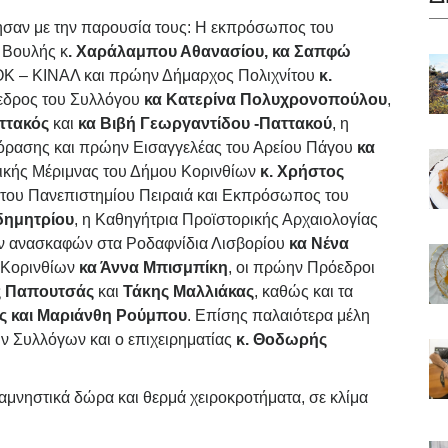
ησαν με την παρουσία τους: Η εκπρόσωπος του
 Βουλής κ
. Χαράλαμπου Αθανασίου, κα Σαπφώ
ΣΟΚ – ΚΙΝΑΛ και πρώην Δήμαρχος Πολιχνίτου
κ.
όεδρος του Συλλόγου
κα Κατερίνα Πολυχρονοπούλου
,
αττακός
και
κα Βιβή Γεωργαντίδου -Παττακού
, η
όρασης και πρώην Εισαγγελέας του Αρείου Πάγου
κα
νικής Μέριμνας του Δήμου Κορινθίων
κ. Χρήστος
του Πανεπιστημίου Πειραιά και Εκπρόσωπος του
δημητρίου
, η Καθηγήτρια Προϊστορικής Αρχαιολογίας
ων ανασκαφών στα Ροδαφνίδια Λισβορίου
κα Νένα
 Κορινθίων
κα Άννα Μπισμπίκη
, οι πρώην Πρόεδροι
ς Παπουτσάς
και
Τάκης Μαλλιάκας
, καθώς και τα
ς και Μαριάνθη Ρούμπου
. Επίσης παλαιότερα μέλη
ων Συλλόγων
και ο επιχειρηματίας
κ. Θοδωρής
μνηστικά δώρα και θερμά χειροκροτήματα, σε κλίμα