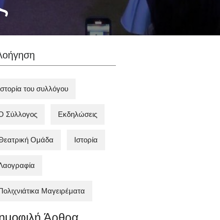
ς
λοήγηση
Ιστορία του συλλόγου
Ο Σύλλογος
Εκδηλώσεις
Θεατρική Ομάδα
Ιστορία
Λαογραφία
Πολιχνιάτικα Mαγειρέματα
ημοφιλή Άρθρα