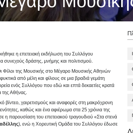
Μέγαρο Μουσική
Π
οιήθηκε η επετειακή εκδήλωση του Συλλόγου
α συνεχούς δράσης, μνήμης και πολιτισμού.
Οι Φίλοι της Μουσικής στο Μέγαρο Μουσικής Αθηνών
κτικά από μέλη και φίλους σε μια βραδιά γεμάτη
ορεία ενός Συλλόγου που εδώ και επτά δεκαετίες κρατά
ά της Αθήνας.
κό βίντεο, χαιρετισμούς και αναφορές στη μακρόχρονη
 ενότητες, καθώς και ένα αφιέρωμα στα 25 χρόνια της
σε η παρουσίαση του επετειακού τραγουδιού «Στα στενά
αδέλλης
), ενώ η Χορευτική Ομάδα του Συλλόγου έδωσε
Δ