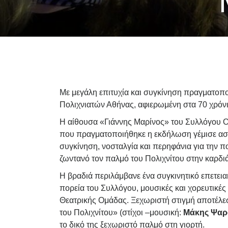
Με μεγάλη επιτυχία και συγκίνηση πραγματοπ
Πολιχνιατών Αθήνας, αφιερωμένη στα 70 χρόνι
Η αίθουσα «Γιάννης Μαρίνος» του Συλλόγου 
που πραγματοποιήθηκε η εκδήλωση γέμισε ασφυ
συγκίνηση, νοσταλγία και περηφάνια για την π
ζωντανό τον παλμό του Πολιχνίτου στην καρδι
Η βραδιά περιλάμβανε ένα συγκινητικό επετεια
πορεία του Συλλόγου, μουσικές και χορευτικές
Θεατρικής Ομάδας. Ξεχωριστή στιγμή αποτέλε
του Πολιχνίτου» (στίχοι –μουσική:
Μάκης Ψαρ
το δικό της ξεχωριστό παλμό στη γιορτή.