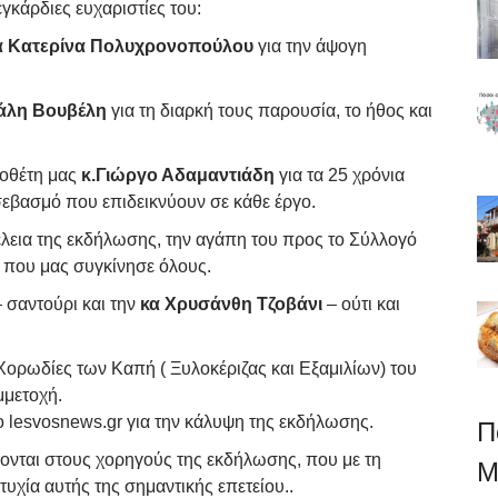
γκάρδιες ευχαριστίες του:
α Κατερίνα Πολυχρονοπούλου
για την άψογη
χάλη Βουβέλη
για τη διαρκή τους παρουσία, το ήθος και
νοθέτη μας
κ.Γιώργο Αδαμαντιάδη
για τα 25 χρόνια
 σεβασμό που επιδεικνύουν σε κάθε έργο.
μέλεια της εκδήλωσης, την αγάπη του προς το Σύλλογό
ύ που μας συγκίνησε όλους.
 σαντούρι και την
κα Χρυσάνθη Τζοβάνι
– ούτι και
ορωδίες των Καπή ( Ξυλοκέριζας και Εξαμιλίων) του
μμετοχή.
ο
lesvosnews
.
gr
για την κάλυψη της εκδήλωσης.
Π
ύνονται στους χορηγούς της εκδήλωσης, που με τη
M
υχία αυτής της σημαντικής επετείου..