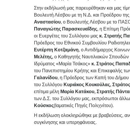
Στην εκδήλωσή μας παρευρέθηκαν και μας τίμ
Βουλευτή Λέσβου με τη Ν.Δ. και Προέδρου της
Αναστασίου
, ο Βουλευτής Λέσβου με το ΠΑ
Παναγιώτης Παρασκευαΐδης
, η Επίτιμη Πρ
οι Ευεργέτες του Συλλόγου μας
κ. Στρατής Π
Πρόεδρος του Εθνικού Συμβουλίου Ραδιοτηλε
Ευτέρπη Κοτζαμάνη
, ο Αντιδήμαρχος Κοινω
Μελέτης,
ο Καθηγητής Ναυτιλιακών Σπουδών 
Ιδρύματος «Μαρία Τσάκος»
κ. Στράτος Παπα
του Πανεπιστημίου Κρήτης και Επικεφαλής τ
Γαλανίδου
, η Πρόεδρος των Καπή του Δήμου
του Συλλόγου
Κυριάκος Κουκούλας, Στράτο
επίτιμα μέλη
Μαρία Κατάκου, Στρατής Πάντα
των Δ.Σ. του Συλλόγου μας, εκπρόσωποι άλλ
Κούσκος
(Ιαματικές Πηγές Πολιχνίτου).
Η εκδήλωση ολοκληρώθηκε με βραβεύσεις, ανα
συγκίνησης και υπερηφάνειας.