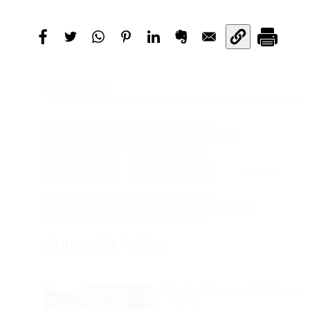
Πλοήγηση
Ιστορία του συλλόγου
Ο Σύλλογος
Εκδηλώσεις
Θεατρική Ομάδα
Ιστορία
Λαογραφία
Πολιχνιάτικα Mαγειρέματα
Δημοφιλή Άρθρα
Τα ονόματα έχουν τη δική τους…
12/01/2021