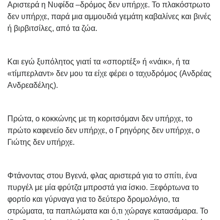
Αριστερά η Νυφίδα –δρόμος δεν υπήρχε. Το πλακόστρωτο
δεν υπήρχε, παρά μια αμμουδιά γεμάτη καβαλίνες και βινές
ή βιρβιτσίλες, από τα ζώα.
Και εγώ ξυπόλητος γιατί τα «σπορτέξ» ή «νάικ», ή τα
«τίμπερλαντ» δεν μου τα είχε φέρει ο ταχυδρόμος (Ανδρέας
Ανδρεαδέλης).
Πρώτα, ο κοκκώνης με τη κοριτσόμανι δεν υπήρχε, το
πρώτο καφενείο δεν υπήρχε, ο Γρηγόρης δεν υπήρχε, ο
Γιώτης δεν υπήρχε.
Φτάνοντας στου Βγενά, φλας αριστερά για το σπίτι, ένα
πυργέλ με μία φρύτζα μπροστά για ίσκιο. Ξεφόρτωνα το
φορτίο και γύρναγα για το δεύτερο δρομολόγιο, τα
στρώματα, τα παπλώματα και ό,τι χώραγε κατασάμαρα. Το