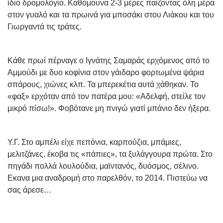
ίδιο δρομολόγιο. Καθόμουνα 2-3 μέρες παίζοντας όλη μέρα
στον γυαλό και τα πρωινά για μποσάκι στου Λιάκου και του
Γιωργαντά τις τράτες.
Κάθε πρωί πέρναγε ο Ιγνάτης Σαμαράς ερχόμενος από το
Αμμούδι με δυο κοφίνια στον γάιδαρο φορτωμένα ψάρια
σπάρους, χιώνες κλπ. Τα μπερεκέτια αυτά χάθηκαν. Το
«φαξ» ερχόταν από τον πατέρα μου: «Αδελφή, στείλε τον
μικρό πίσω!». Φοβότανε μη πνιγώ γιατί μπάνιο δεν ήξερα.
Υ.Γ. Στο αμπέλι είχε πεπόνια, καρπούζια, μπάμιες,
μελιτζάνες, έκοβα τις «πάπιες», τα ξυλάγγουρα πρώτα. Στο
πηγάδι πολλά λουλούδια, μαϊντανός, δυόσμος, σέλινο.
Εκανα μια αναδρομή στο παρελθόν, το 2014. Πιστεύω να
σας άρεσε…