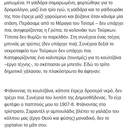
ματωμένα. Η γαϊδάρα σαμαρωμένη, φορτώθηκε για το
δρομολόγιο, μαζί ένα τρίο εγώ, η γαϊδάρα και το γαϊδουράκι
της που έτρεχε μαζί χαρούμενο και βύζαινε όταν κάναμε μία
στάση. Περάσαμε από το Μέραγα του Τσισμέ – δεν υπάρχει
πια, ανηφορίζοντας η Γρύπα, το κολονάκι των Τούρκων.
Τίποτα δεν θυμίζει το παρελθόν. Στη συνέχεια ένας τοίχος
μπινιάς με τρύπες (δεν υπάρχει πια). Συνέχεια δεξιά το
νεκροταφείο των Τούρκων δεν υπάρχει πια.
Κατηφορίζοντας ένα καλντερίμι (τουσμές) για τη κουλτζάνα
–έργο τέχνης-, το σκέπασαν με μπετόν. Εδώ το τρίτο
δημοτικό χάλασαν, το πλακόστρωτο θα άφηναν;
Φτάνοντας τη κουλτζάνα, κάποτε έτρεχε δροσερό νερό, δεν
τρέχει πια. Συνέχεια του λιοτόπ της Δημοσθήδενας. Το είχε
φυτέψει ο παππούς μου το 1907-8. Φτάνοντας στο
τρίστρατο, Σαραντέλ γι αμπουλάδις βλέπει το γαλάζιο του
κόλπου μας (έργο Θεού και φύσης) μοναδικό, δεν το
χορταίνει το μάτι σου.