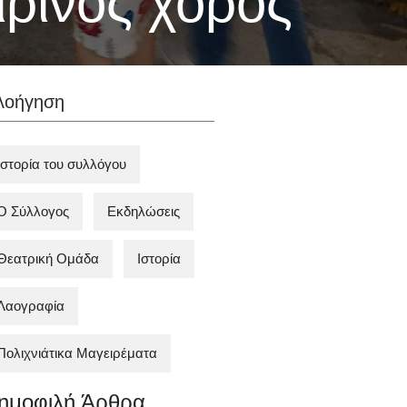
ρινός χορός
λοήγηση
Ιστορία του συλλόγου
Ο Σύλλογος
Εκδηλώσεις
Θεατρική Ομάδα
Ιστορία
Λαογραφία
Πολιχνιάτικα Mαγειρέματα
ημοφιλή Άρθρα