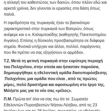
η αλλαγή του καθεστώτος των δασών, όπου πλέον εδώ και
αρκετά χρόνια, δεν γίνονται οι εργασίες στα δάση όπως
παλιά.
Η σφοδρότητα της πυρκαγιάς ήταν το βασικότερο
χαρακτηριστικό στην πυρκαγιά των Βατερών, όπως
ανέφερε και ο κ. Καλαμποκίδης (καθηγητής Πανεπιστημίου
Αιγαίου). Επίσης η δύσκολη προσβασιμότητα σε διάφορα
σημεία. Φυσικά υπήρχαν και άλλοι, πολλοί, παράγοντες
που θα πρέπει να σας εξηγήσουν οι αρμόδιοι.
Τ.Ζ. Μετά τη φετινή πυρκαγιά στην ευρύτερη περιοχή
του Πολιχνίτου, στην οποία και ήσασταν παρούσα,
δημιουργήθηκε η εθελοντική ομάδα δασοπυρόσβεσης
Πολιχνίτου, μια ομάδα που είναι , από τις πρώτες
μέρες, πολύ δραστήρια και αφοσιωμένη στο έργο της.
Μιλήστε μας για το νέο σας «μέλος».
Π.Μ.
Πρώτα απ’ όλα να σας πω ότι το Σωματείο
Εθελοντών Πυροσβεστών Νήσου Λέσβου, από τις 23
Ιουλίου έως και τις 28 Ιουλίου, συμμετείχε με εθελοντές