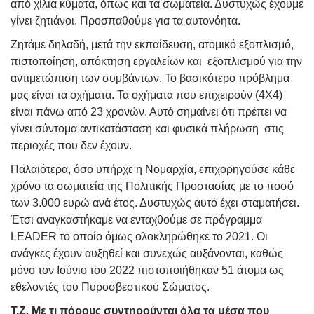
από χίλια κύματα, όπως και τα σωματεία. Δυστυχώς έχουμε
γίνει ζητιάνοι. Προσπαθούμε για τα αυτονόητα.
Ζητάμε δηλαδή, μετά την εκπαίδευση, ατομικό εξοπλισμό,
πιστοποίηση, απόκτηση εργαλείων και εξοπλισμού για την
αντιμετώπιση των συμβάντων. Το βασικότερο πρόβλημα
μας είναι τα οχήματα. Τα οχήματα που επιχειρούν (4Χ4)
είναι πάνω από 23 χρονών. Αυτό σημαίνει ότι πρέπει να
γίνει σύντομα αντικατάσταση και φυσικά πλήρωση στις
περιοχές που δεν έχουν.
Παλαιότερα, όσο υπήρχε η Νομαρχία, επιχορηγούσε κάθε
χρόνο τα σωματεία της Πολιτικής Προστασίας με το ποσό
των 3.000 ευρώ ανά έτος. Δυστυχώς αυτό έχει σταματήσει.
Έτσι αναγκαστήκαμε να ενταχθούμε σε πρόγραμμα
LEADER
το οποίο όμως ολοκληρώθηκε το 2021. Οι
ανάγκες έχουν αυξηθεί και συνεχώς αυξάνονται, καθώς
μόνο τον Ιούνιο του 2022 πιστοποιήθηκαν 51 άτομα ως
εθελοντές του Πυροσβεστικού Σώματος.
Τ.Ζ. Με τι πόρους συντηρούνται όλα τα μέσα που