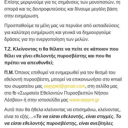
Επίσης μεριμνούμε για τις σημάνσεις των μονοπατιών, τη
σπορά και τις δεντροφυτεύσεις και δίνουμε μεγάλη βάση
στην ενημέρωση.
Προσπαθούμε τα μέλη μας να περνάνε από εκπαιδεύσεις
για καλύτερη ενημέρωση και γενικά να δημιουργούμε
δράσεις για την ενεργοποίηση των μελών.
Τ.Ζ. Κλείνοντας τι θα θέλατε να πείτε σε κάποιον που
θέλει να γίνει εθελοντής πυροσβέστης και που θα
πρέπει να απευθυνθεί;
Π.Μ.
Όποιος επιθυμεί να ενημερωθεί για τον θεσμό του
εθελοντή πυροσβέστη, μπορεί να επικοινωνήσει στο
email
του σωματείου μας
sepypel
@
gmail
.
com
, στη σελίδα μας
στο fb «Σωματείο Εθελοντών Πυροσβεστών Νήσου
Λέσβου» ή στην ιστοσελίδα μας
www.sepynl.gr
Αυτό που θα ήθελα κλείνοντας να επισημάνω, κλείνοντας,
είναι το εξής…«
Το να είσαι εθελοντής, είναι στιγμές. Το
να είσαι εθελοντής πυροσβέστης, είναι ανεξίτηλες