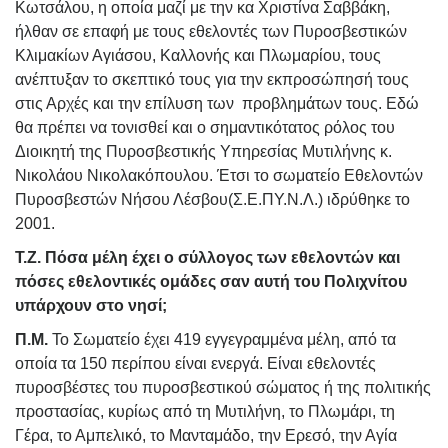
Κωτσάλου, η οποία μαζί με την κα Χριστίνα Σαββάκη,
ήλθαν σε επαφή με τους εθελοντές των Πυροσβεστικών
Κλιμακίων Αγιάσου, Καλλονής και Πλωμαρίου, τους
ανέπτυξαν το σκεπτικό τους για την εκπροσώπησή τους
στις Αρχές και την επίλυση των προβλημάτων τους. Εδώ
θα πρέπει να τονισθεί και ο σημαντικότατος ρόλος του
Διοικητή της Πυροσβεστικής Υπηρεσίας Μυτιλήνης κ.
Νικολάου Νικολακόπουλου.
Έτσι το σωματείο Εθελοντών
Πυροσβεστών Νήσου Λέσβου(Σ.Ε.ΠΥ.Ν.Λ.) ιδρύθηκε το
2001.
Τ.Ζ. Πόσα μέλη έχει ο σύλλογος των εθελοντών και
πόσες εθελοντικές ομάδες σαν αυτή του Πολιχνίτου
υπάρχουν στο νησί;
Π.Μ.
Το Σωματείο έχει 419 εγγεγραμμένα μέλη, από τα
οποία τα 150 περίπου είναι ενεργά. Είναι εθελοντές
πυροσβέστες του πυροσβεστικού σώματος ή της πολιτικής
προστασίας, κυρίως από τη Μυτιλήνη, το Πλωμάρι, τη
Γέρα, το Αμπελικό, το Μανταμάδο, την Ερεσό, την Αγία