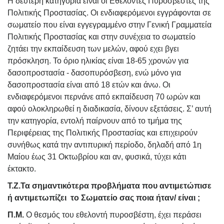
Η δεύτερη κατηγορία είναι οι Εθελοντές Πυροσβέστες της
Πολιτικής Προστασίας. Οι ενδιαφερόμενοι εγγράφονται σε
σωματείο που είναι εγγεγραμμένο στην Γενική Γραμματεία
Πολιτικής Προστασίας και στην συνέχεια το σωματείο
ζητάει την εκπαίδευση των μελών, αφού εχει βγει
πρόσκληση. Το όριο ηλικίας είναι 18-65 χρονών για
δασοπροστασία - δασοπυρόσβεση, ενώ μόνο για
δασοπροστασία είναι από 18 ετών και άνω. Οι
ενδιαφερόμενοι περνάνε από εκπαίδευση 70 ωρών και
αφού ολοκληρωθεί η διαδικασία, δίνουν εξετάσεις. Σ’ αυτή
την κατηγορία, εντολή παίρνουν από το τμήμα της
Περιφέρειας της Πολιτικής Προστασίας και επιχειρούν
συνήθως κατά την αντιπυρική περίοδο, δηλαδή από 1η
Μαίου έως 31 Οκτωβρίου και αν, φυσικά, τύχει κάτι
έκτακτο.
Τ.Ζ.Τα σημαντικότερα προβλήματα που αντιμετώπισε
ή αντιμετωπίζει το Σωματείο σας ποια ήταν/ είναι ;
Π.Μ.
Ο θεσμός του εθελοντή πυροσβέστη, έχει περάσει