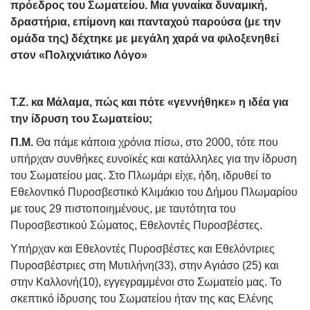
πρόεδρος του Σωματείου. Μια γυναίκα δυναμική,
δραστήρια, επίμονη και πανταχού παρούσα (με την
ομάδα της) δέχτηκε με μεγάλη χαρά να φιλοξενηθεί
στον «Πολιχνιάτικο Λόγο»
Τ.Ζ. κα Μάλαμα, πώς και πότε «γεννήθηκε» η ιδέα για
την ίδρυση του Σωματείου;
Π.Μ.
Θα πάμε κάποια χρόνια πίσω, στο 2000, τότε που
υπήρχαν συνθήκες ευνοϊκές και κατάλληλες για την ίδρυση
του Σωματείου μας. Στο Πλωμάρι είχε, ήδη, ιδρυθεί το
Εθελοντικό Πυροσβεστικό Κλιμάκιο του Δήμου Πλωμαρίου
με τους 29 πιστοποιημένους, με ταυτότητα του
Πυροσβεστικού Σώματος, Εθελοντές Πυροσβέστες.
Υπήρχαν και Εθελοντές Πυροσβέστες και Εθελόντριες
Πυροσβέστριες στη Μυτιλήνη(33), στην Αγιάσο (25) και
στην Καλλονή(10), εγγεγραμμένοι στο Σωματείο μας. Το
σκεπτικό ίδρυσης του Σωματείου ήταν της κας Ελένης