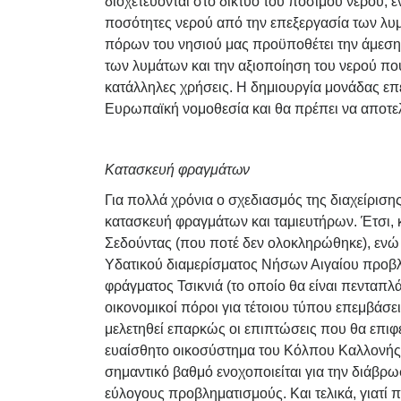
διοχετεύονται στο δίκτυο του πόσιμου νερού, ε
ποσότητες νερού από την επεξεργασία των λ
πόρων του νησιού μας προϋποθέτει την άμεσ
των λυμάτων και την αξιοποίηση του νερού πο
κατάλληλες χρήσεις. Η δημιουργία μονάδας επ
Ευρωπαϊκή νομοθεσία και θα πρέπει να αποτελ
Κατασκευή φραγμάτων
Για πολλά χρόνια ο σχεδιασμός της διαχείρισ
κατασκευή φραγμάτων και ταμιευτήρων. Έτσι, 
Σεδούντας (που ποτέ δεν ολοκληρώθηκε), ενώ
Υδατικού διαμερίσματος Νήσων Αιγαίου προβλ
φράγματος Τσικνιά (το οποίο θα είναι πενταπλ
οικονομικοί πόροι για τέτοιου τύπου επεμβάσ
μελετηθεί επαρκώς οι επιπτώσεις που θα επιφέ
ευαίσθητο οικοσύστημα του Κόλπου Καλλονής;
σημαντικό βαθμό ενοχοποιείται για την διάβρ
εύλογους προβληματισμούς. Και τελικά, γιατί