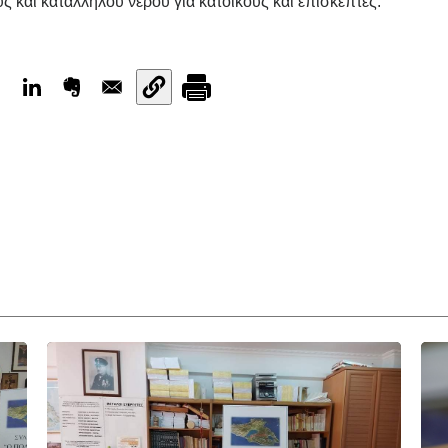
 και κατάλληλου νερού για κατοίκους και επισκέπτες.