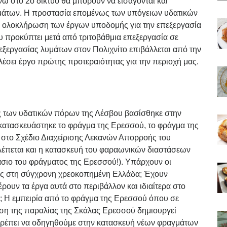
νώ στο 2ο δίκτυο θα μπορούν να εισάγονται και
υμάτων. Η προστασία επομένως των υπόγειων υδατικών
η ολοκλήρωση των έργων υποδομής για την επεξεργασία
υ προκύπτει μετά από τριτοβάθμια επεξεργασία σε
εξεργασίας λυμάτων στον Πολιχνίτο επιβάλλεται από την
έσει έργο πρώτης προτεραιότητας για την περιοχή μας.
ης των υδατικών πόρων της Λέσβου βασίσθηκε στην
κατασκευάστηκε το φράγμα της Ερεσσού, το φράγμα της
 στο Σχέδιο Διαχείρισης Λεκανών Απορροής του
έπεται και η κατασκευή του φαραωνικών διαστάσεων
άσιο του φράγματος της Ερεσσού!). Υπάρχουν οι
εις στη σύγχρονη χρεοκοπημένη Ελλάδα; Έχουν
ρουν τα έργα αυτά στο περιβάλλον και ιδιαίτερα στο
 Η εμπειρία από το φράγμα της Ερεσσού όπου σε
ωση της παραλίας της Σκάλας Ερεσσού δημιουργεί
 πρέπει να οδηγηθούμε στην κατασκευή νέων φραγμάτων