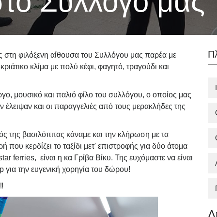
στο Σύλλογό μας
Π
ς στη φιλόξενη αίθουσα του Συλλόγου μας παρέα με
ριάτικο κλίμα με πολύ κέφι, φαγητό, τραγούδι και
ργο, μουσικό και παλιό φίλο του συλλόγου, ο οποίος μας
εν έλειψαν και οι παραγγελιές από τους μερακλήδες της
ρός της βασιλόπιτας κάναμε και την κλήρωση με τα
 που κερδίζει το ταξίδι μετ' επιστροφής για δύο άτομα
star ferries, είναι η κα Γρίβα Βίκυ. Της ευχόμαστε να είναι
p για την ευγενική χορηγία του δώρου!
!
Δ