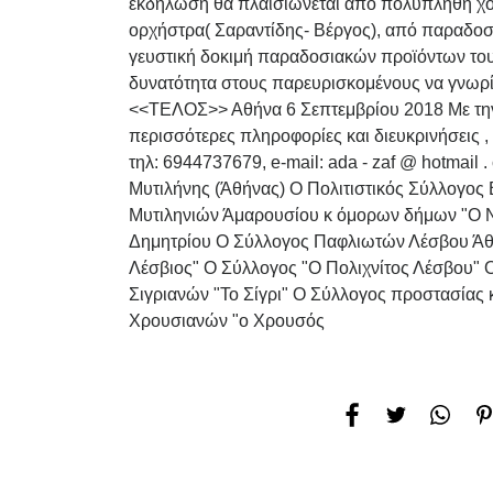
εκδήλωση θα πλαισιώνεται από πολυπληθή χο
ορχήστρα( Σαραντίδης- Βέργος), από παραδοσ
γευστική δοκιμή παραδοσιακών προϊόντων του
δυνατότητα στους παρευρισκομένους να γνωρί
<<ΤΕΛΟΣ>> Αθήνα 6 Σεπτεμβρίου 2018 Με την
περισσότερες πληροφορίες και διευκρινήσεις , 
τηλ: 6944737679, e-mail: ada - zaf @ hotmail
Μυτιλήνης (Άθήνας) Ο Πολιτιστικός Σύλλογος
Μυτιληνιών Άμαρουσίου κ όμορων δήμων "Ο Ν
Δημητρίου Ο Σύλλογος Παφλιωτών Λέσβου Άθή
Λέσβιος" Ο Σύλλογος "Ο Πολιχνίτος Λέσβου" 
Σιγριανών "Το Σίγρι" Ο Σύλλογος προστασίας
Χρουσιανών "ο Χρουσός