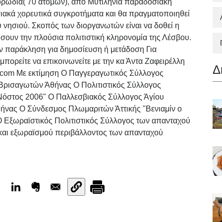
ρωδία( 70 ατόμων), από Μυτιληνιά παραδοσιακή
ιακά χορευτικά συγκροτήματα και θα πραγματοποιηθεί
 νησιού. Σκοπός των διοργανωτών είναι να δοθεί η
σουν την πλούσια πολιτιστική κληρονομία της Λέσβου.
 παράκληση για δημοσίευση ή μετάδοση Για
μπορείτε να επικοινωνείτε με την κα Άντα Ζαφειρέλλη
Δ
 . com Με εκτίμηση Ο Παγγεραγωτικός Σύλλογος
 Βρισαγωτών Άθήνας Ο Πολιτιστικός Σύλλογος
όστος 2006" Ο Παλλεσβιακός Σύλλογος Άγίου
νας Ο Σύνδεσμος Πλωμαριτών Άττικής "Βενιαμίν ο
Ο Εξωραϊστικός Πολιτιστικός Σύλλογος των απανταχού
 και εξωραϊσμού περιβάλλοντος των απανταχού