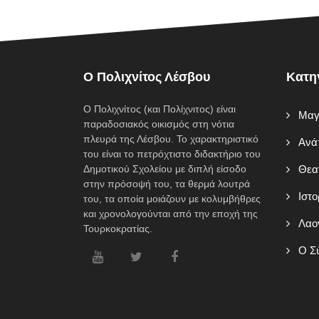
O Πολιχνίτος Λέσβου
Κατη
Ο Πολιχνίτος (και Πολίχνιτος) είναι
Mαγε
παραδοσιακός οικισμός στη νότια
πλευρά της Λέσβου. Το χαρακτηριστικό
Ανάπ
του είναι το πετρόχτιστο διδακτήριο του
Δημοτικού Σχολείου με διπλή είσοδο
Θεατ
στην πρόσοψή του, τα θερμά λουτρά
Ιστο
του, τα οποία μοιάζουν με κολυμβήθρες
και χρονολογούνται από την εποχή της
Λαογ
Τουρκοκρατίας.
Ο Σύ