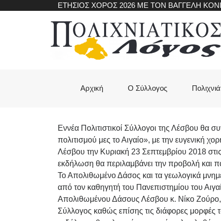
Skip
ΕΤΗΣΙΟΣ ΧΟΡΟΣ 2026 ΜΕ ΤΟΝ ΒΑΓΓΕΛΗ ΚΟ
to
main
content
Main
Αρχική
Ο Σύλλογος
Πολιχνιά
navigation
Εννέα Πολιτιστικοί Σύλλογοι της Λέσβου θα σ
πολιτισμού μες το Αιγαίο», με την ευγενική χ
Λέσβου την Κυριακή 23 Σεπτεμβρίου 2018 στις
εκδήλωση θα περιλαμβάνει την προβολή και
Το Απολιθωμένο Δάσος και τα γεωλογικά μνημεί
από τον καθηγητή του Πανεπιστημίου του Αιγα
Απολιθωμένου Δάσους Λέσβου κ. Νίκο Ζούρο
Σύλλογος καθώς επίσης τις διάφορες μορφές τ