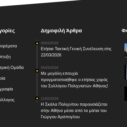
γορίες
Δημοφιλή Άρθρα
Φ
05/03/2026
ιρέματα
Ετήσια Τακτική Γενική Συνέλευση στις
22/03/2026
τυξη
ρική Ομάδα
05/03/2026
Με μεγάλη επιτυχία
ρία
πραγματοποιήθηκε ο ετήσιος χορός
του Συλλόγου Πολιχνιατών Αθήνας!
ραφία
21/02/2026
λλογος
Η Σκάλα Πολιχνίτου παρουσιάζεται
στην Αθήνα μέσα από τα μάτια του
Γιώργου Αράπογλου