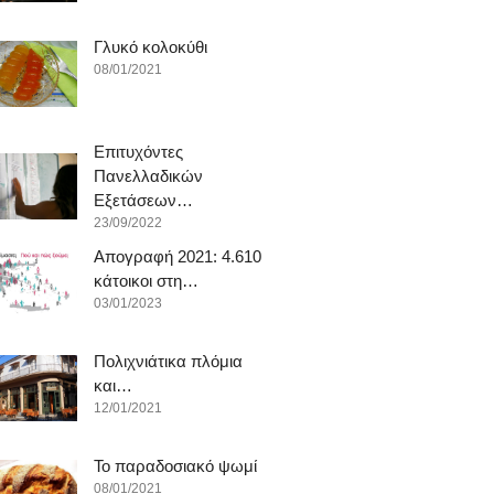
Γλυκό κολοκύθι
08/01/2021
Επιτυχόντες
Πανελλαδικών
Εξετάσεων…
23/09/2022
Απογραφή 2021: 4.610
κάτοικοι στη…
03/01/2023
Πολιχνιάτικα πλόμια
και…
12/01/2021
To παραδοσιακό ψωμί
08/01/2021